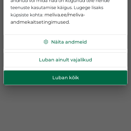
andnud või mida nad on kogunud teie nende
teenuste kasutamise käigus. Lugege lisaks
küpsiste kohta:
meliva.ee/meliva-
andmekaitsetingimused
.
Näita andmeid
Luban ainult vajalikud
Luban kõik