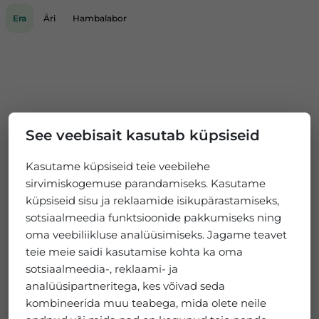
Era
Äri
Hambalabor
See veebisait kasutab küpsiseid
Kasutame küpsiseid teie veebilehe
sirvimiskogemuse parandamiseks. Kasutame
küpsiseid sisu ja reklaamide isikupärastamiseks,
sotsiaalmeedia funktsioonide pakkumiseks ning
oma veebiliikluse analüüsimiseks. Jagame teavet
teie meie saidi kasutamise kohta ka oma
sotsiaalmeedia-, reklaami- ja
analüüsipartneritega, kes võivad seda
kombineerida muu teabega, mida olete neile