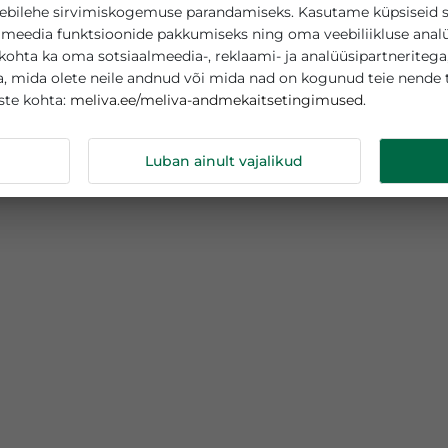
asutab küpsiseid
teie veebilehe sirvimiskogemuse parandamiseks. Kasutame
sotsiaalmeedia funktsioonide pakkumiseks ning oma veebi
tamise kohta ka oma sotsiaalmeedia-, reklaami- ja analüüs
abega, mida olete neile andnud või mida nad on kogunud
meliva.ee/meliva-andmekaitsetingimuse
s küpsiste kohta:
ndmeid
Luban ainult vajalikud