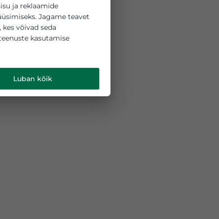
 küpsiseid sisu ja reklaamide
liikluse analüüsimiseks. Jagame teavet
ipartneritega, kes võivad seda
 teie nende teenuste kasutamise
d
.
Luban kõik