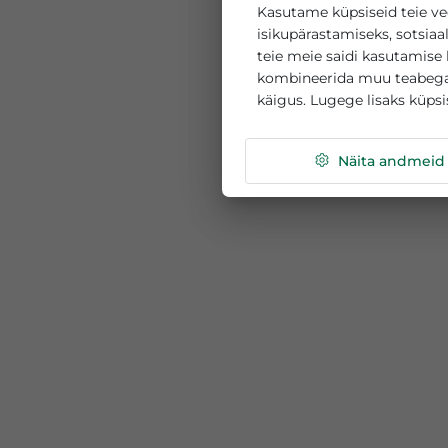
See veebisait k
Kasutame küpsiseid 
isikupärastamiseks, 
teie meie saidi kasu
kombineerida muu te
käigus. Lugege lisak
Näita a