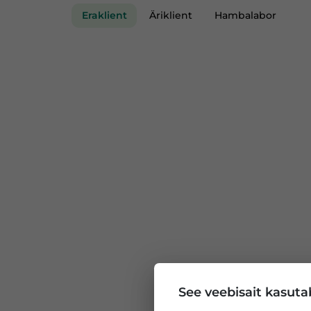
Eraklient
Äriklient
Hambalabor