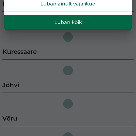
Pärnu
Luban ainult vajalikud
Luban kõik
Kuressaare
Jõhvi
Võru