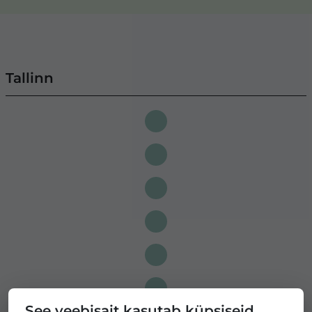
Tallinn
See veebisait kasutab küpsiseid