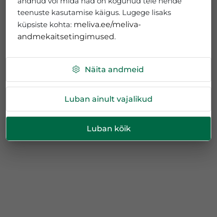
andnud või mida nad on kogunud teie nende
teenuste kasutamise käigus. Lugege lisaks
küpsiste kohta:
meliva.ee/meliva-
andmekaitsetingimused
.
Näita andmeid
Luban ainult vajalikud
Luban kõik