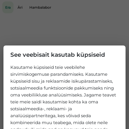
Era
Äri
Hambalabor
See veebisait kasutab küpsiseid
Kasutame küpsiseid teie veebilehe
sirvimiskogemuse parandamiseks. Kasutame
küpsiseid sisu ja reklaamide isikupärastamiseks,
sotsiaalmeedia funktsioonide pakkumiseks ning
oma veebiliikluse analüüsimiseks. Jagame teavet
teie meie saidi kasutamise kohta ka oma
sotsiaalmeedia-, reklaami- ja
analüüsipartneritega, kes võivad seda
kombineerida muu teabega, mida olete neile