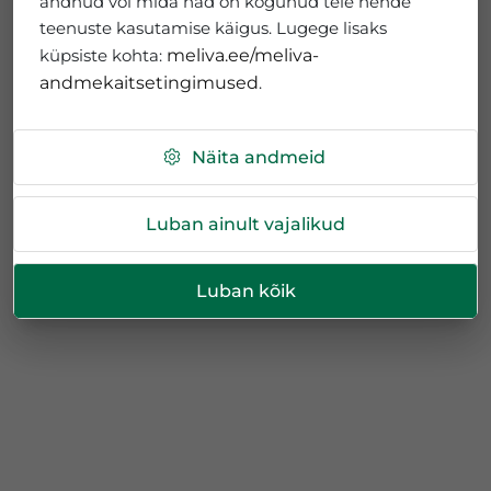
andnud või mida nad on kogunud teie nende
teenuste kasutamise käigus. Lugege lisaks
küpsiste kohta:
meliva.ee/meliva-
andmekaitsetingimused
.
Näita andmeid
Luban ainult vajalikud
Luban kõik