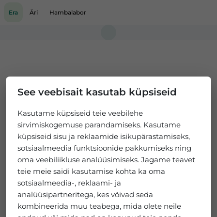
Era
Äri
Hambalabor
Loading...
See veebisait kasutab küpsiseid
Kasutame küpsiseid teie veebilehe
sirvimiskogemuse parandamiseks. Kasutame
küpsiseid sisu ja reklaamide isikupärastamiseks,
sotsiaalmeedia funktsioonide pakkumiseks ning
oma veebiliikluse analüüsimiseks. Jagame teavet
teie meie saidi kasutamise kohta ka oma
sotsiaalmeedia-, reklaami- ja
analüüsipartneritega, kes võivad seda
kombineerida muu teabega, mida olete neile