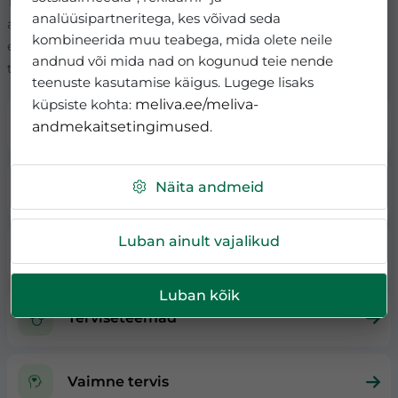
Tervis ja hea enesetunne on meie kõigi jaoks väga olulised,
analüüsipartneritega, kes võivad seda
aitame püsida terve, anname nõu kuidas hoida ja parandada
kombineerida muu teabega, mida olete neile
elukvaliteeti ning vajadusel saada kiire lahendus tekkinud
andnud või mida nad on kogunud teie nende
tervisemuredele.
teenuste kasutamise käigus. Lugege lisaks
küpsiste kohta:
meliva.ee/meliva-
Analüüsid,uuringud ja protseduurid
andmekaitsetingimused
.
Näita andmeid
Arstide vastuvõtud
Luban ainult vajalikud
Tervisepaketid
Luban kõik
Terviseteemad
Vaimne tervis