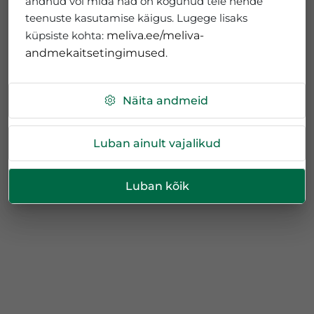
andnud või mida nad on kogunud teie nende
teenuste kasutamise käigus. Lugege lisaks
küpsiste kohta:
meliva.ee/meliva-
andmekaitsetingimused
.
Näita andmeid
Luban ainult vajalikud
Luban kõik