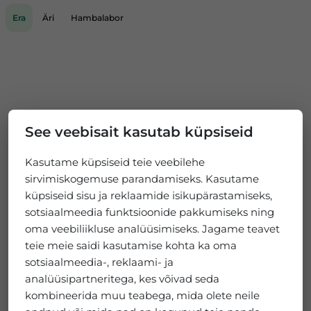
Era
Äri
Hambalabor
See veebisait kasutab küpsiseid
Kasutame küpsiseid teie veebilehe
sirvimiskogemuse parandamiseks. Kasutame
küpsiseid sisu ja reklaamide isikupärastamiseks,
sotsiaalmeedia funktsioonide pakkumiseks ning
oma veebiliikluse analüüsimiseks. Jagame teavet
teie meie saidi kasutamise kohta ka oma
sotsiaalmeedia-, reklaami- ja
analüüsipartneritega, kes võivad seda
kombineerida muu teabega, mida olete neile