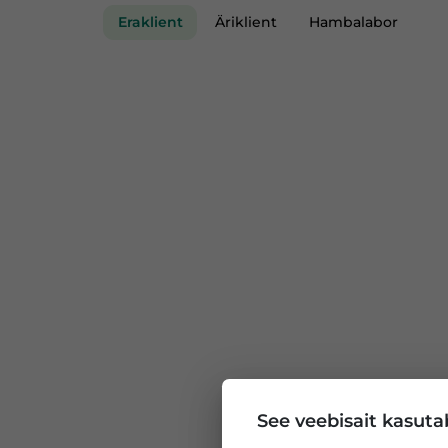
Eraklient
Äriklient
Hambalabor