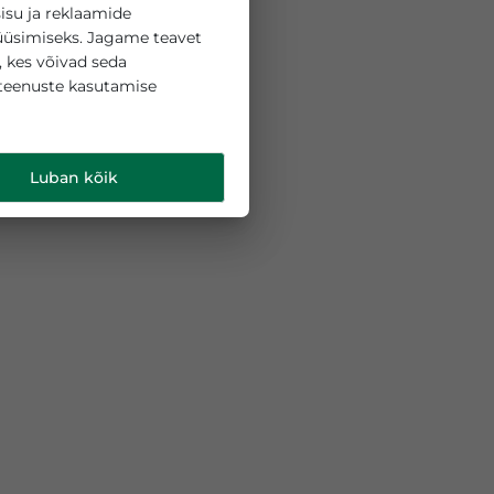
 küpsiseid sisu ja reklaamide
liikluse analüüsimiseks. Jagame teavet
ipartneritega, kes võivad seda
 teie nende teenuste kasutamise
d
.
Luban kõik