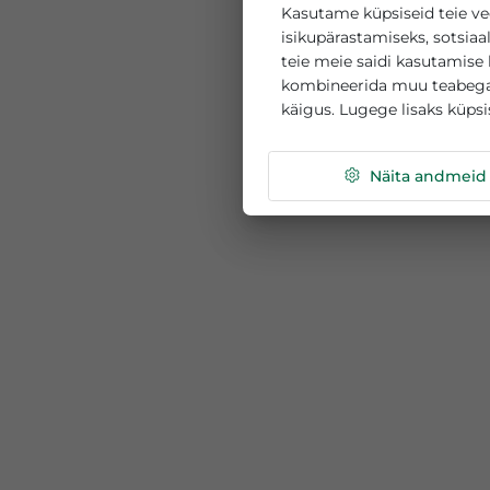
See veebisait k
Kasutame küpsiseid 
isikupärastamiseks, 
teie meie saidi kasu
kombineerida muu te
käigus. Lugege lisak
Näita a