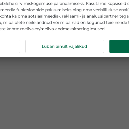
asutab küpsiseid
teie veebilehe sirvimiskogemuse parandamiseks. Kasutame
sotsiaalmeedia funktsioonide pakkumiseks ning oma veebi
tamise kohta ka oma sotsiaalmeedia-, reklaami- ja analüüs
abega, mida olete neile andnud või mida nad on kogunud
meliva.ee/meliva-andmekaitsetingimuse
s küpsiste kohta:
ndmeid
Luban ainult vajalikud