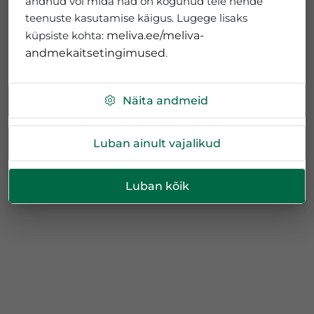
andnud või mida nad on kogunud teie nende
teenuste kasutamise käigus. Lugege lisaks
küpsiste kohta:
meliva.ee/meliva-
andmekaitsetingimused
.
Näita andmeid
Luban ainult vajalikud
Luban kõik