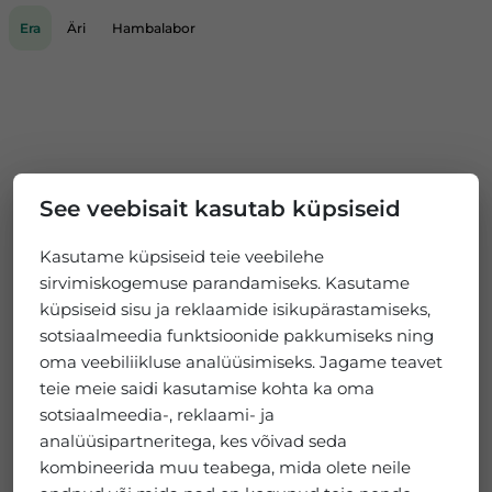
Era
Äri
Hambalabor
See veebisait kasutab küpsiseid
Kasutame küpsiseid teie veebilehe
sirvimiskogemuse parandamiseks. Kasutame
küpsiseid sisu ja reklaamide isikupärastamiseks,
sotsiaalmeedia funktsioonide pakkumiseks ning
oma veebiliikluse analüüsimiseks. Jagame teavet
teie meie saidi kasutamise kohta ka oma
sotsiaalmeedia-, reklaami- ja
analüüsipartneritega, kes võivad seda
kombineerida muu teabega, mida olete neile