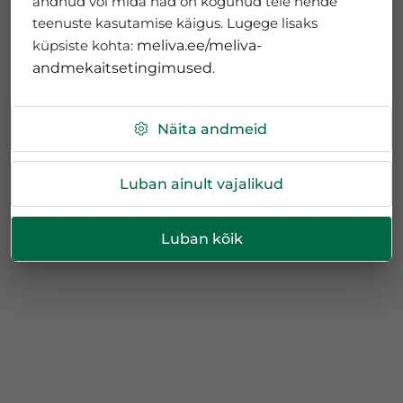
andnud või mida nad on kogunud teie nende
teenuste kasutamise käigus. Lugege lisaks
küpsiste kohta:
meliva.ee/meliva-
andmekaitsetingimused
.
Näita andmeid
Luban ainult vajalikud
Luban kõik