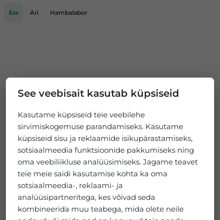
Era
Äri
Hambalabor
See veebisait kasutab küpsiseid
Kasutame küpsiseid teie veebilehe
sirvimiskogemuse parandamiseks. Kasutame
küpsiseid sisu ja reklaamide isikupärastamiseks,
sotsiaalmeedia funktsioonide pakkumiseks ning
oma veebiliikluse analüüsimiseks. Jagame teavet
teie meie saidi kasutamise kohta ka oma
sotsiaalmeedia-, reklaami- ja
analüüsipartneritega, kes võivad seda
kombineerida muu teabega, mida olete neile