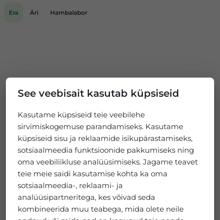
Era
Äri
Hambalabor
See veebisait kasutab küpsiseid
Kasutame küpsiseid teie veebilehe
sirvimiskogemuse parandamiseks. Kasutame
küpsiseid sisu ja reklaamide isikupärastamiseks,
sotsiaalmeedia funktsioonide pakkumiseks ning
oma veebiliikluse analüüsimiseks. Jagame teavet
teie meie saidi kasutamise kohta ka oma
sotsiaalmeedia-, reklaami- ja
analüüsipartneritega, kes võivad seda
kombineerida muu teabega, mida olete neile