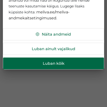
andnud või mida nad on kogunud teie nende
teenuste kasutamise käigus. Lugege lisaks
küpsiste kohta:
meliva.ee/meliva-
andmekaitsetingimused
.
Näita andmeid
Luban ainult vajalikud
Luban kõik