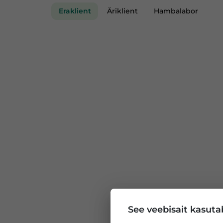
Eraklient
Äriklient
Hambalabor