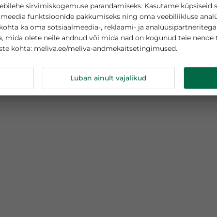
asutab küpsiseid
teie veebilehe sirvimiskogemuse parandamiseks. Kasutame
sotsiaalmeedia funktsioonide pakkumiseks ning oma veebi
tamise kohta ka oma sotsiaalmeedia-, reklaami- ja analüüs
abega, mida olete neile andnud või mida nad on kogunud
meliva.ee/meliva-andmekaitsetingimuse
s küpsiste kohta:
ndmeid
Luban ainult vajalikud