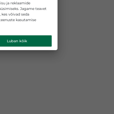
 küpsiseid sisu ja reklaamide
liikluse analüüsimiseks. Jagame teavet
ipartneritega, kes võivad seda
 teie nende teenuste kasutamise
d
.
Luban kõik