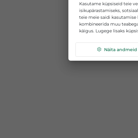
See veebisait k
Kasutame küpsiseid 
isikupärastamiseks, 
teie meie saidi kasu
kombineerida muu te
käigus. Lugege lisak
Näita a