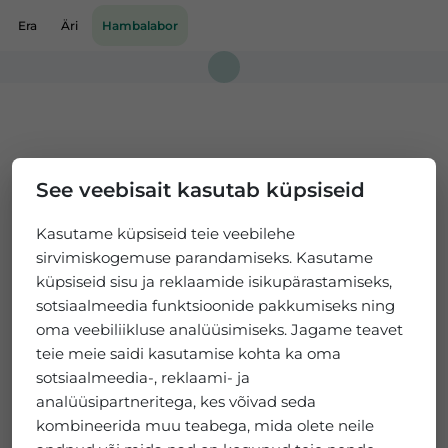
Era
Äri
Hambalabor
Loading...
See veebisait kasutab küpsiseid
Kasutame küpsiseid teie veebilehe
sirvimiskogemuse parandamiseks. Kasutame
küpsiseid sisu ja reklaamide isikupärastamiseks,
sotsiaalmeedia funktsioonide pakkumiseks ning
oma veebiliikluse analüüsimiseks. Jagame teavet
teie meie saidi kasutamise kohta ka oma
sotsiaalmeedia-, reklaami- ja
analüüsipartneritega, kes võivad seda
kombineerida muu teabega, mida olete neile