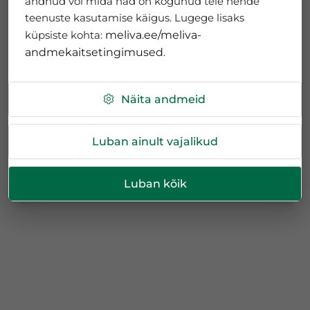
andnud või mida nad on kogunud teie nende
teenuste kasutamise käigus. Lugege lisaks
küpsiste kohta:
meliva.ee/meliva-
andmekaitsetingimused
.
Näita andmeid
Luban ainult vajalikud
Luban kõik