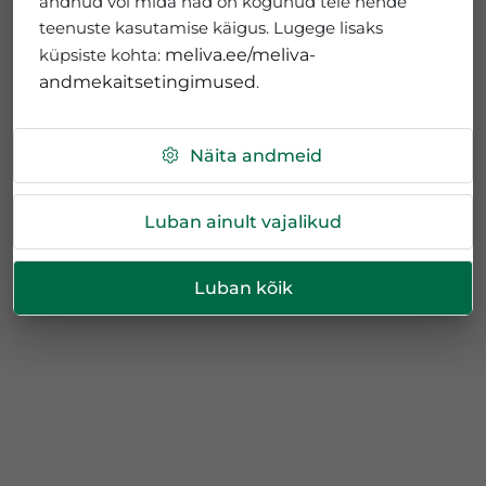
andnud või mida nad on kogunud teie nende
teenuste kasutamise käigus. Lugege lisaks
küpsiste kohta:
meliva.ee/meliva-
andmekaitsetingimused
.
Näita andmeid
Luban ainult vajalikud
Luban kõik