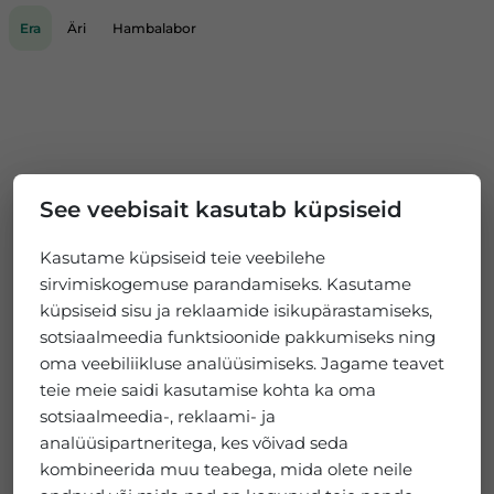
Era
Äri
Hambalabor
See veebisait kasutab küpsiseid
Kasutame küpsiseid teie veebilehe
sirvimiskogemuse parandamiseks. Kasutame
küpsiseid sisu ja reklaamide isikupärastamiseks,
sotsiaalmeedia funktsioonide pakkumiseks ning
oma veebiliikluse analüüsimiseks. Jagame teavet
teie meie saidi kasutamise kohta ka oma
sotsiaalmeedia-, reklaami- ja
analüüsipartneritega, kes võivad seda
kombineerida muu teabega, mida olete neile