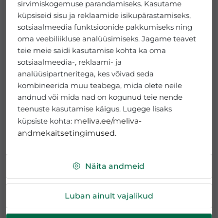
Täpsemad laenutingimused leiate
euroni.
sirvimiskogemuse parandamiseks. Kasutame
lugemiseks siit.
küpsiseid sisu ja reklaamide isikupärastamiseks,
sotsiaalmeedia funktsioonide pakkumiseks ning
Paneme südamele, et tutvuksite enne lepingu sõlmimist
oma veebiliikluse analüüsimiseks. Jagame teavet
põhjalikult finantsteenuse tingimustega ja soovitame
teie meie saidi kasutamise kohta ka oma
täiendavate küsimuste korral kindlasti konsulteerida
sotsiaalmeedia-, reklaami- ja
valdkondliku spetsialistiga.
analüüsipartneritega, kes võivad seda
kombineerida muu teabega, mida olete neile
Ortodontiline ravi case-lepinguga Tartus Meliva
andnud või mida nad on kogunud teie nende
Kvartali hambakliinikus
teenuste kasutamise käigus. Lugege lisaks
Ortodontilise ravi rahastamiseks pakume kliinikute sisest
küpsiste kohta:
meliva.ee/meliva-
intressivaba osamaksete süsteemi nimega case-leping
andmekaitsetingimused
.
(ortodontia alase tervishoiuteenuse osutamise leping).
See on lahendus olukorras, kus patsiendil ei ole võimalik
Näita andmeid
maksta kogu breketravi eest korraga.
Lepingu sõlmimise tingimuseks on 20%-line sissemakse,
Luban ainult vajalikud
mis arvutatakse ravi kogumaksumuse põhjal. Ülejäänud
summa jaotatakse osamakseteks iga kuu peale vastavalt