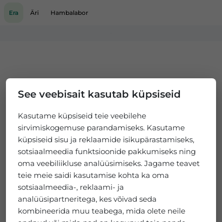
Era
Äri
Hambalabor
Loading...
See veebisait kasutab küpsiseid
Kasutame küpsiseid teie veebilehe
sirvimiskogemuse parandamiseks. Kasutame
küpsiseid sisu ja reklaamide isikupärastamiseks,
sotsiaalmeedia funktsioonide pakkumiseks ning
oma veebiliikluse analüüsimiseks. Jagame teavet
teie meie saidi kasutamise kohta ka oma
sotsiaalmeedia-, reklaami- ja
analüüsipartneritega, kes võivad seda
kombineerida muu teabega, mida olete neile