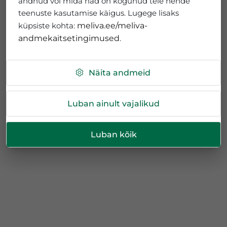
andnud või mida nad on kogunud teie nende
teenuste kasutamise käigus. Lugege lisaks
küpsiste kohta:
meliva.ee/meliva-
andmekaitsetingimused
.
Näita andmeid
Luban ainult vajalikud
Luban kõik