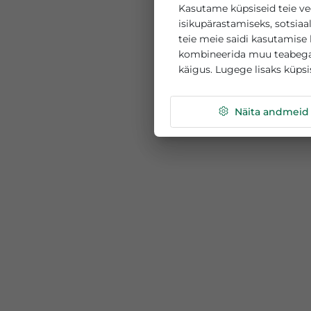
See veebisait k
Kasutame küpsiseid 
isikupärastamiseks, 
teie meie saidi kasu
kombineerida muu te
käigus. Lugege lisak
Näita a