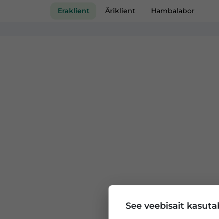
Eraklient
Äriklient
Hambalabor