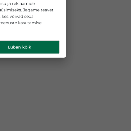
 küpsiseid sisu ja reklaamide
liikluse analüüsimiseks. Jagame teavet
ipartneritega, kes võivad seda
 teie nende teenuste kasutamise
d
.
Luban kõik