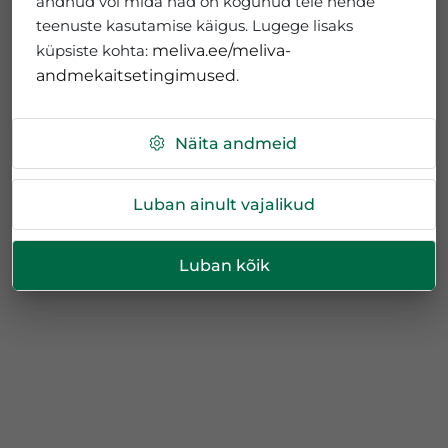
andnud või mida nad on kogunud teie nende
teenuste kasutamise käigus. Lugege lisaks
küpsiste kohta:
meliva.ee/meliva-
andmekaitsetingimused
.
Näita andmeid
Luban ainult vajalikud
Luban kõik