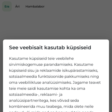
Era
Äri
Hambalabor
See veebisait kasutab küpsiseid
Kasutame küpsiseid teie veebilehe
sirvimiskogemuse parandamiseks. Kasutame
küpsiseid sisu ja reklaamide isikupärastamiseks,
sotsiaalmeedia funktsioonide pakkumiseks ning
oma veebiliikluse analüüsimiseks. Jagame teavet
teie meie saidi kasutamise kohta ka oma
sotsiaalmeedia-, reklaami- ja
analüüsipartneritega, kes võivad seda
kombineerida muu teabega, mida olete neile