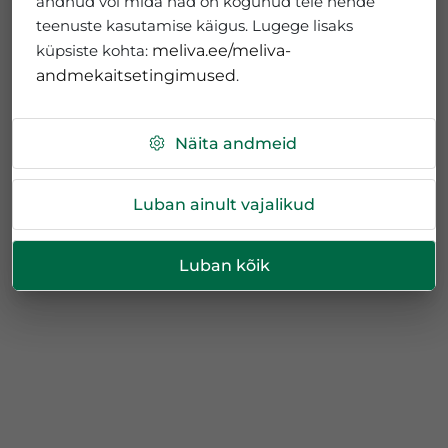
andnud või mida nad on kogunud teie nende
teenuste kasutamise käigus. Lugege lisaks
küpsiste kohta:
meliva.ee/meliva-
andmekaitsetingimused
.
Näita andmeid
Luban ainult vajalikud
Luban kõik