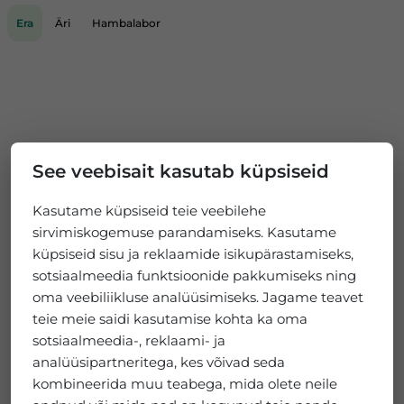
Era
Äri
Hambalabor
See veebisait kasutab küpsiseid
Kasutame küpsiseid teie veebilehe
sirvimiskogemuse parandamiseks. Kasutame
küpsiseid sisu ja reklaamide isikupärastamiseks,
sotsiaalmeedia funktsioonide pakkumiseks ning
oma veebiliikluse analüüsimiseks. Jagame teavet
teie meie saidi kasutamise kohta ka oma
sotsiaalmeedia-, reklaami- ja
analüüsipartneritega, kes võivad seda
kombineerida muu teabega, mida olete neile