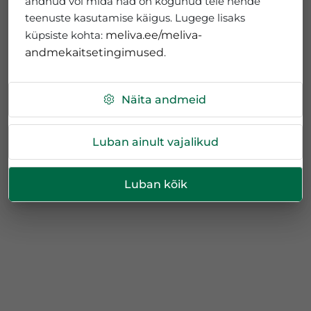
andnud või mida nad on kogunud teie nende
teenuste kasutamise käigus. Lugege lisaks
küpsiste kohta:
meliva.ee/meliva-
andmekaitsetingimused
.
Näita andmeid
Luban ainult vajalikud
Luban kõik