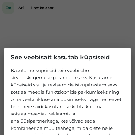
Era
Äri
Hambalabor
See veebisait kasutab küpsiseid
Kasutame küpsiseid teie veebilehe
sirvimiskogemuse parandamiseks. Kasutame
küpsiseid sisu ja reklaamide isikupärastamiseks,
sotsiaalmeedia funktsioonide pakkumiseks ning
oma veebiliikluse analüüsimiseks. Jagame teavet
teie meie saidi kasutamise kohta ka oma
sotsiaalmeedia-, reklaami- ja
analüüsipartneritega, kes võivad seda
kombineerida muu teabega, mida olete neile