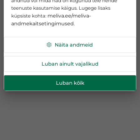
andnud või mida nad on kogunud teie nende
teenuste kasutamise käigus. Lugege lisaks
küpsiste kohta:
meliva.ee/meliva-
andmekaitsetingimused
.
Näita andmeid
Luban ainult vajalikud
Luban kõik