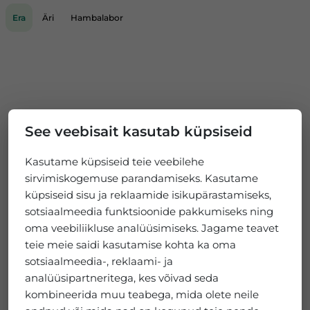
Era
Äri
Hambalabor
See veebisait kasutab küpsiseid
Kasutame küpsiseid teie veebilehe
sirvimiskogemuse parandamiseks. Kasutame
küpsiseid sisu ja reklaamide isikupärastamiseks,
sotsiaalmeedia funktsioonide pakkumiseks ning
oma veebiliikluse analüüsimiseks. Jagame teavet
teie meie saidi kasutamise kohta ka oma
sotsiaalmeedia-, reklaami- ja
analüüsipartneritega, kes võivad seda
kombineerida muu teabega, mida olete neile