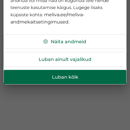
andnud või mida nad on kogunud teie nende
teenuste kasutamise käigus. Lugege lisaks
küpsiste kohta:
meliva.ee/meliva-
andmekaitsetingimused
.
Näita andmeid
Luban ainult vajalikud
Luban kõik