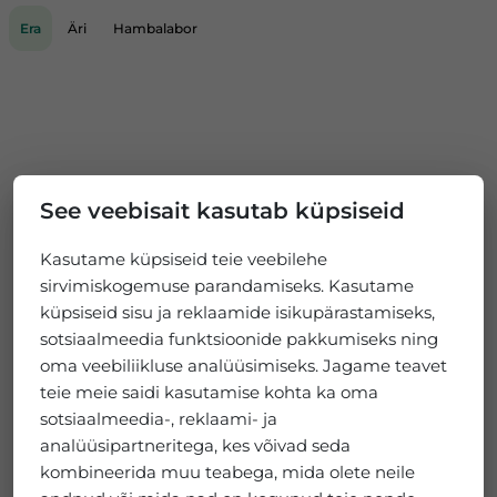
Era
Äri
Hambalabor
See veebisait kasutab küpsiseid
Kasutame küpsiseid teie veebilehe
sirvimiskogemuse parandamiseks. Kasutame
küpsiseid sisu ja reklaamide isikupärastamiseks,
sotsiaalmeedia funktsioonide pakkumiseks ning
oma veebiliikluse analüüsimiseks. Jagame teavet
teie meie saidi kasutamise kohta ka oma
sotsiaalmeedia-, reklaami- ja
analüüsipartneritega, kes võivad seda
kombineerida muu teabega, mida olete neile