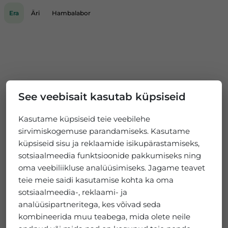
Era
Äri
Hambalabor
See veebisait kasutab küpsiseid
Kasutame küpsiseid teie veebilehe
sirvimiskogemuse parandamiseks. Kasutame
küpsiseid sisu ja reklaamide isikupärastamiseks,
sotsiaalmeedia funktsioonide pakkumiseks ning
oma veebiliikluse analüüsimiseks. Jagame teavet
teie meie saidi kasutamise kohta ka oma
sotsiaalmeedia-, reklaami- ja
analüüsipartneritega, kes võivad seda
kombineerida muu teabega, mida olete neile