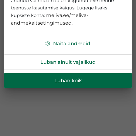
andnud või mida nad on kogunud teie nende
teenuste kasutamise käigus. Lugege lisaks
küpsiste kohta:
meliva.ee/meliva-
andmekaitsetingimused
.
Näita andmeid
Luban ainult vajalikud
Luban kõik