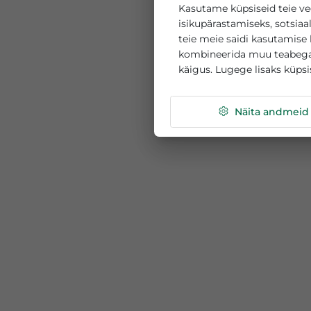
See veebisait k
Kasutame küpsiseid 
isikupärastamiseks, 
teie meie saidi kasu
kombineerida muu te
käigus. Lugege lisak
Näita a