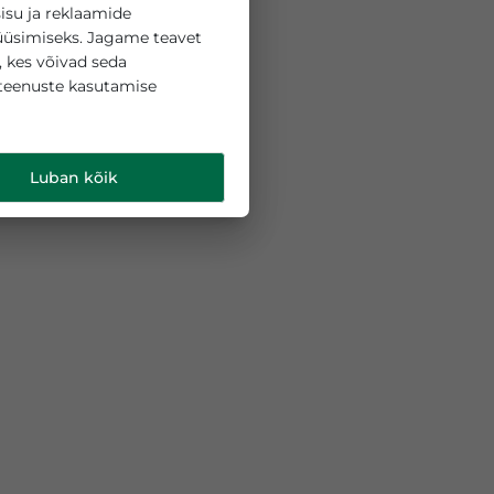
 küpsiseid sisu ja reklaamide
liikluse analüüsimiseks. Jagame teavet
ipartneritega, kes võivad seda
 teie nende teenuste kasutamise
d
.
Luban kõik