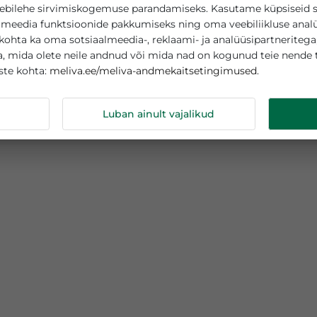
asutab küpsiseid
teie veebilehe sirvimiskogemuse parandamiseks. Kasutame
sotsiaalmeedia funktsioonide pakkumiseks ning oma veebi
tamise kohta ka oma sotsiaalmeedia-, reklaami- ja analüüs
abega, mida olete neile andnud või mida nad on kogunud
meliva.ee/meliva-andmekaitsetingimuse
s küpsiste kohta:
ndmeid
Luban ainult vajalikud