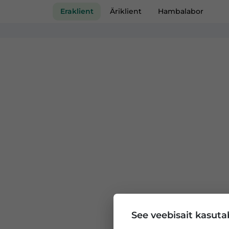
Eraklient
Äriklient
Hambalabor