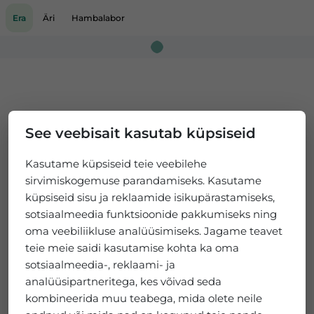
Era
Äri
Hambalabor
Loading...
See veebisait kasutab küpsiseid
Kasutame küpsiseid teie veebilehe
sirvimiskogemuse parandamiseks. Kasutame
küpsiseid sisu ja reklaamide isikupärastamiseks,
sotsiaalmeedia funktsioonide pakkumiseks ning
oma veebiliikluse analüüsimiseks. Jagame teavet
teie meie saidi kasutamise kohta ka oma
sotsiaalmeedia-, reklaami- ja
analüüsipartneritega, kes võivad seda
kombineerida muu teabega, mida olete neile