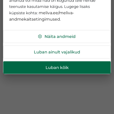
andnud või mida nad on kogunud teie nende
teenuste kasutamise käigus. Lugege lisaks
küpsiste kohta:
meliva.ee/meliva-
andmekaitsetingimused
.
Näita andmeid
Luban ainult vajalikud
Luban kõik