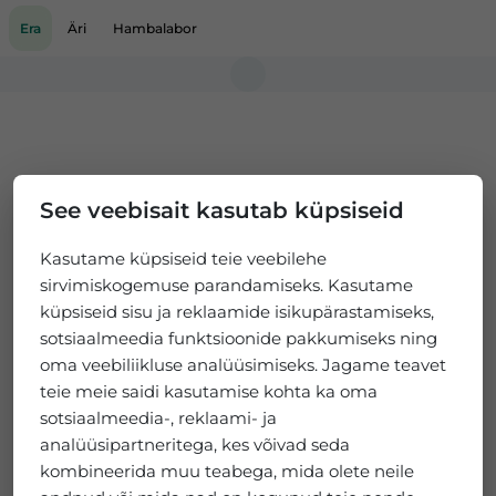
Era
Äri
Hambalabor
Loading...
See veebisait kasutab küpsiseid
Kasutame küpsiseid teie veebilehe
sirvimiskogemuse parandamiseks. Kasutame
küpsiseid sisu ja reklaamide isikupärastamiseks,
sotsiaalmeedia funktsioonide pakkumiseks ning
oma veebiliikluse analüüsimiseks. Jagame teavet
teie meie saidi kasutamise kohta ka oma
sotsiaalmeedia-, reklaami- ja
analüüsipartneritega, kes võivad seda
kombineerida muu teabega, mida olete neile