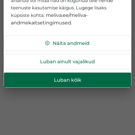
andnud või mida nad on kogunud teie nende
teenuste kasutamise käigus. Lugege lisaks
küpsiste kohta:
meliva.ee/meliva-
andmekaitsetingimused
.
Näita andmeid
Luban ainult vajalikud
Luban kõik