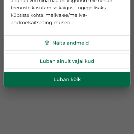
andnud või mida nad on kogunud teie nende
teenuste kasutamise käigus. Lugege lisaks
küpsiste kohta:
meliva.ee/meliva-
andmekaitsetingimused
.
Näita andmeid
Luban ainult vajalikud
Luban kõik