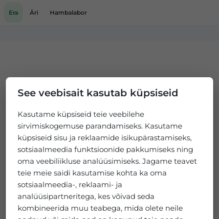
Era
Äri
Hambalabor
Loading...
See veebisait kasutab küpsiseid
Kasutame küpsiseid teie veebilehe
sirvimiskogemuse parandamiseks. Kasutame
küpsiseid sisu ja reklaamide isikupärastamiseks,
sotsiaalmeedia funktsioonide pakkumiseks ning
oma veebiliikluse analüüsimiseks. Jagame teavet
teie meie saidi kasutamise kohta ka oma
sotsiaalmeedia-, reklaami- ja
analüüsipartneritega, kes võivad seda
kombineerida muu teabega, mida olete neile