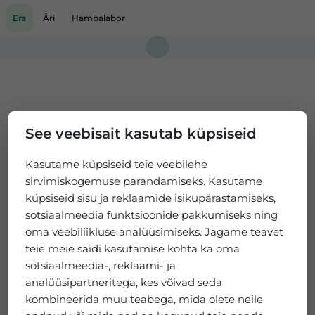
Era
Äri
Hambalabor
Loading...
See veebisait kasutab küpsiseid
Kasutame küpsiseid teie veebilehe
sirvimiskogemuse parandamiseks. Kasutame
küpsiseid sisu ja reklaamide isikupärastamiseks,
sotsiaalmeedia funktsioonide pakkumiseks ning
oma veebiliikluse analüüsimiseks. Jagame teavet
teie meie saidi kasutamise kohta ka oma
sotsiaalmeedia-, reklaami- ja
analüüsipartneritega, kes võivad seda
kombineerida muu teabega, mida olete neile