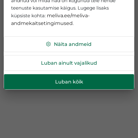
andnud või mida nad on kogunud teie nende
teenuste kasutamise käigus. Lugege lisaks
küpsiste kohta:
meliva.ee/meliva-
andmekaitsetingimused
.
Näita andmeid
Luban ainult vajalikud
Luban kõik