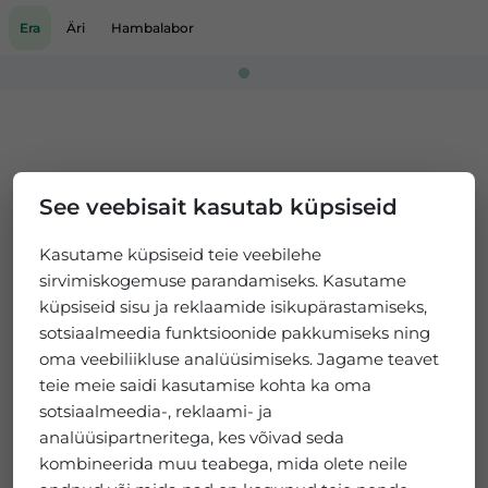
Era
Äri
Hambalabor
Loading...
See veebisait kasutab küpsiseid
Kasutame küpsiseid teie veebilehe
sirvimiskogemuse parandamiseks. Kasutame
küpsiseid sisu ja reklaamide isikupärastamiseks,
sotsiaalmeedia funktsioonide pakkumiseks ning
oma veebiliikluse analüüsimiseks. Jagame teavet
teie meie saidi kasutamise kohta ka oma
sotsiaalmeedia-, reklaami- ja
analüüsipartneritega, kes võivad seda
kombineerida muu teabega, mida olete neile