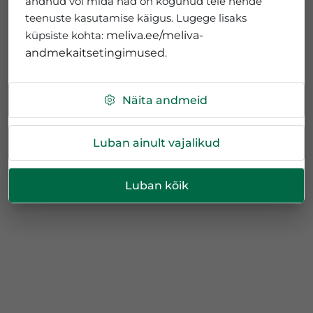
andnud või mida nad on kogunud teie nende
teenuste kasutamise käigus. Lugege lisaks
küpsiste kohta:
meliva.ee/meliva-
andmekaitsetingimused
.
Näita andmeid
Luban ainult vajalikud
Luban kõik