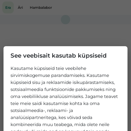
Era
Äri
Hambalabor
Loading...
See veebisait kasutab küpsiseid
Kasutame küpsiseid teie veebilehe
sirvimiskogemuse parandamiseks. Kasutame
küpsiseid sisu ja reklaamide isikupärastamiseks,
sotsiaalmeedia funktsioonide pakkumiseks ning
oma veebiliikluse analüüsimiseks. Jagame teavet
teie meie saidi kasutamise kohta ka oma
sotsiaalmeedia-, reklaami- ja
analüüsipartneritega, kes võivad seda
kombineerida muu teabega, mida olete neile