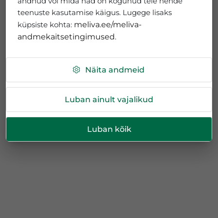
andnud või mida nad on kogunud teie nende
teenuste kasutamise käigus. Lugege lisaks
küpsiste kohta:
meliva.ee/meliva-
andmekaitsetingimused
.
Näita andmeid
Luban ainult vajalikud
Luban kõik