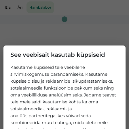
Era
Äri
Hambalabor
Loading...
See veebisait kasutab küpsiseid
Kasutame küpsiseid teie veebilehe
sirvimiskogemuse parandamiseks. Kasutame
küpsiseid sisu ja reklaamide isikupärastamiseks,
sotsiaalmeedia funktsioonide pakkumiseks ning
oma veebiliikluse analüüsimiseks. Jagame teavet
teie meie saidi kasutamise kohta ka oma
sotsiaalmeedia-, reklaami- ja
analüüsipartneritega, kes võivad seda
kombineerida muu teabega, mida olete neile