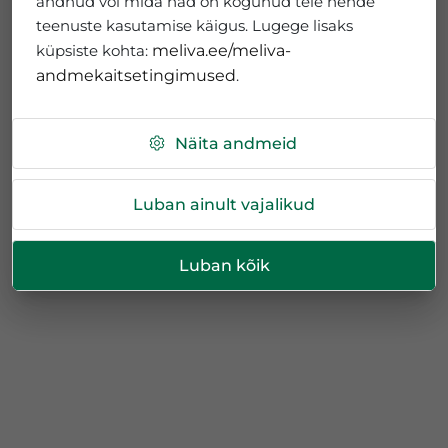
andnud või mida nad on kogunud teie nende
teenuste kasutamise käigus. Lugege lisaks
küpsiste kohta:
meliva.ee/meliva-
andmekaitsetingimused
.
Näita andmeid
Luban ainult vajalikud
Luban kõik