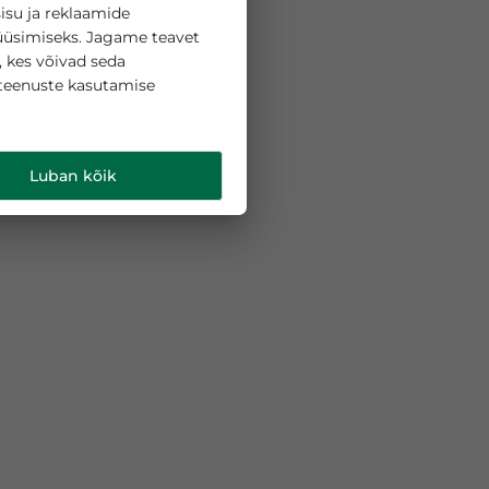
 küpsiseid sisu ja reklaamide
liikluse analüüsimiseks. Jagame teavet
ipartneritega, kes võivad seda
 teie nende teenuste kasutamise
d
.
Luban kõik