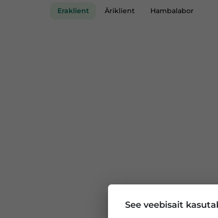
Eraklient
Äriklient
Hambalabor