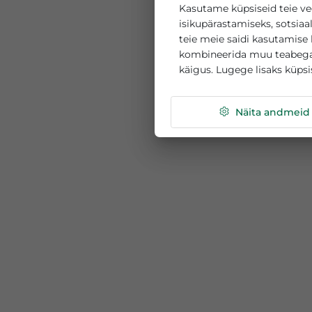
See veebisait k
Kasutame küpsiseid 
isikupärastamiseks, 
teie meie saidi kasu
kombineerida muu te
käigus. Lugege lisak
Näita a