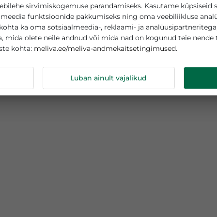
asutab küpsiseid
teie veebilehe sirvimiskogemuse parandamiseks. Kasutame
sotsiaalmeedia funktsioonide pakkumiseks ning oma veebi
tamise kohta ka oma sotsiaalmeedia-, reklaami- ja analüüs
abega, mida olete neile andnud või mida nad on kogunud
meliva.ee/meliva-andmekaitsetingimuse
s küpsiste kohta:
ndmeid
Luban ainult vajalikud