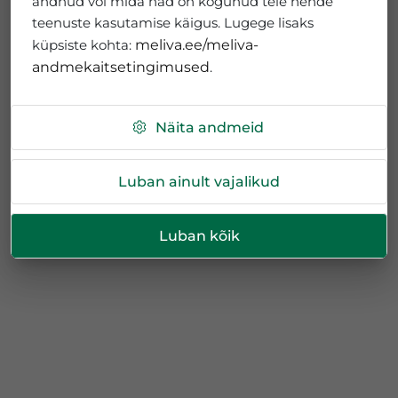
andnud või mida nad on kogunud teie nende
teenuste kasutamise käigus. Lugege lisaks
küpsiste kohta:
meliva.ee/meliva-
andmekaitsetingimused
.
Näita andmeid
Luban ainult vajalikud
Luban kõik