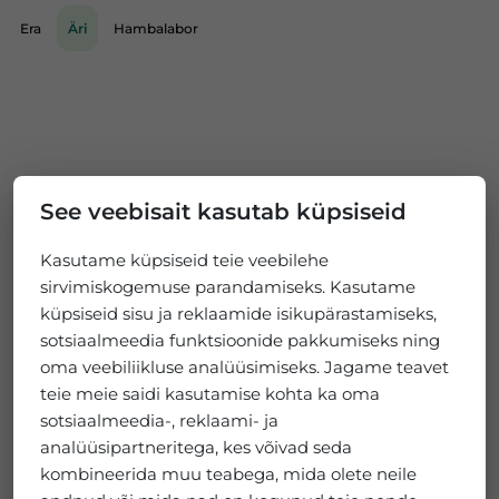
Era
Äri
Hambalabor
See veebisait kasutab küpsiseid
Kasutame küpsiseid teie veebilehe
sirvimiskogemuse parandamiseks. Kasutame
küpsiseid sisu ja reklaamide isikupärastamiseks,
sotsiaalmeedia funktsioonide pakkumiseks ning
oma veebiliikluse analüüsimiseks. Jagame teavet
teie meie saidi kasutamise kohta ka oma
sotsiaalmeedia-, reklaami- ja
analüüsipartneritega, kes võivad seda
kombineerida muu teabega, mida olete neile