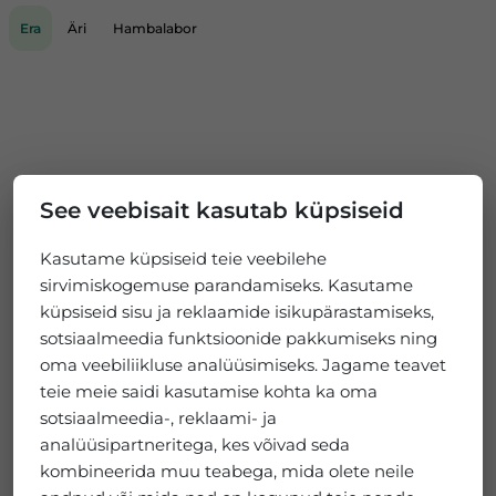
Era
Äri
Hambalabor
See veebisait kasutab küpsiseid
Kasutame küpsiseid teie veebilehe
sirvimiskogemuse parandamiseks. Kasutame
küpsiseid sisu ja reklaamide isikupärastamiseks,
sotsiaalmeedia funktsioonide pakkumiseks ning
oma veebiliikluse analüüsimiseks. Jagame teavet
teie meie saidi kasutamise kohta ka oma
sotsiaalmeedia-, reklaami- ja
analüüsipartneritega, kes võivad seda
kombineerida muu teabega, mida olete neile