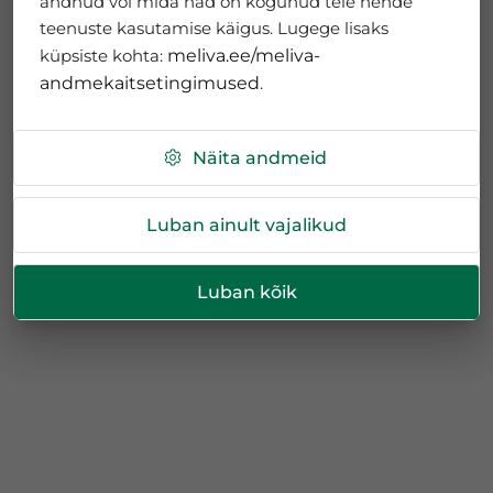
andnud või mida nad on kogunud teie nende
teenuste kasutamise käigus. Lugege lisaks
küpsiste kohta:
meliva.ee/meliva-
andmekaitsetingimused
.
Näita andmeid
Luban ainult vajalikud
Luban kõik