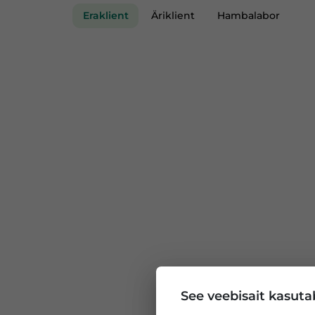
Eraklient
Äriklient
Hambalabor