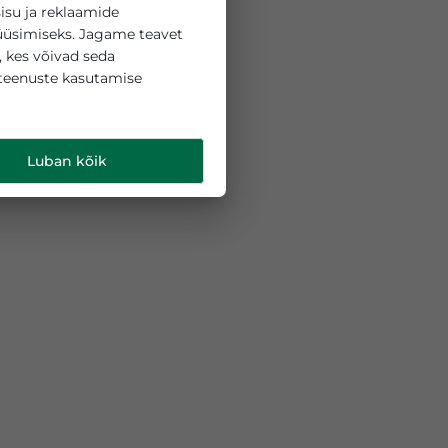
 küpsiseid sisu ja reklaamide
liikluse analüüsimiseks. Jagame teavet
ipartneritega, kes võivad seda
 teie nende teenuste kasutamise
d
.
Luban kõik