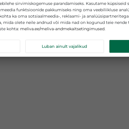
asutab küpsiseid
teie veebilehe sirvimiskogemuse parandamiseks. Kasutame
sotsiaalmeedia funktsioonide pakkumiseks ning oma veebi
tamise kohta ka oma sotsiaalmeedia-, reklaami- ja analüüs
abega, mida olete neile andnud või mida nad on kogunud
meliva.ee/meliva-andmekaitsetingimuse
s küpsiste kohta:
ndmeid
Luban ainult vajalikud