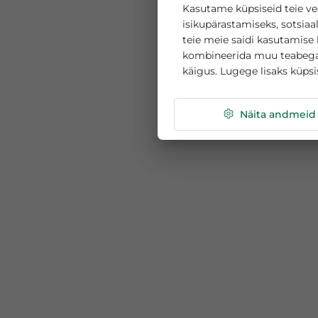
See veebisait k
Kasutame küpsiseid 
isikupärastamiseks, 
teie meie saidi kasu
kombineerida muu te
käigus. Lugege lisak
Näita a