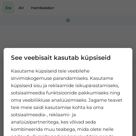
Era
Äri
Hambalabor
Loading...
See veebisait kasutab küpsiseid
Kasutame küpsiseid teie veebilehe
sirvimiskogemuse parandamiseks. Kasutame
küpsiseid sisu ja reklaamide isikupärastamiseks,
sotsiaalmeedia funktsioonide pakkumiseks ning
oma veebiliikluse analüüsimiseks. Jagame teavet
teie meie saidi kasutamise kohta ka oma
sotsiaalmeedia-, reklaami- ja
analüüsipartneritega, kes võivad seda
kombineerida muu teabega, mida olete neile