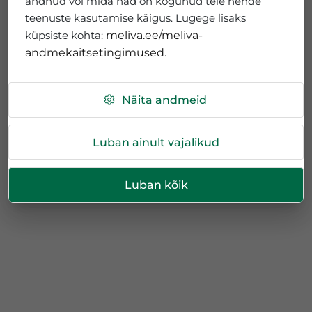
andnud või mida nad on kogunud teie nende
teenuste kasutamise käigus. Lugege lisaks
küpsiste kohta:
meliva.ee/meliva-
andmekaitsetingimused
.
Näita andmeid
Luban ainult vajalikud
Luban kõik