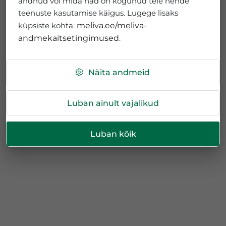
andnud või mida nad on kogunud teie nende
teenuste kasutamise käigus. Lugege lisaks
küpsiste kohta:
meliva.ee/meliva-
andmekaitsetingimused
.
Näita andmeid
Luban ainult vajalikud
Luban kõik