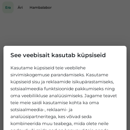
Era
Äri
Hambalabor
See veebisait kasutab küpsiseid
Kasutame küpsiseid teie veebilehe
sirvimiskogemuse parandamiseks. Kasutame
küpsiseid sisu ja reklaamide isikupärastamiseks,
sotsiaalmeedia funktsioonide pakkumiseks ning
oma veebiliikluse analüüsimiseks. Jagame teavet
teie meie saidi kasutamise kohta ka oma
sotsiaalmeedia-, reklaami- ja
analüüsipartneritega, kes võivad seda
kombineerida muu teabega, mida olete neile