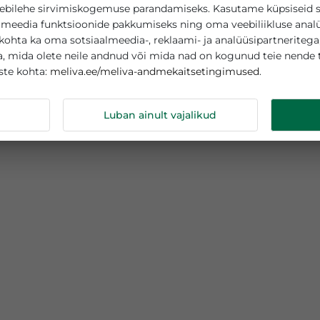
asutab küpsiseid
teie veebilehe sirvimiskogemuse parandamiseks. Kasutame
sotsiaalmeedia funktsioonide pakkumiseks ning oma veebi
tamise kohta ka oma sotsiaalmeedia-, reklaami- ja analüüs
abega, mida olete neile andnud või mida nad on kogunud
meliva.ee/meliva-andmekaitsetingimuse
s küpsiste kohta:
ndmeid
Luban ainult vajalikud