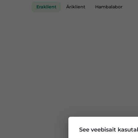
Eraklient
Äriklient
Hambalabor