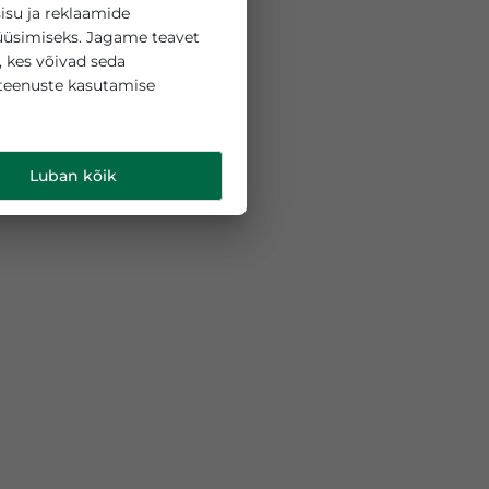
 küpsiseid sisu ja reklaamide
liikluse analüüsimiseks. Jagame teavet
ipartneritega, kes võivad seda
 teie nende teenuste kasutamise
d
.
Luban kõik