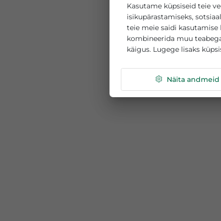
See veebisait k
Kasutame küpsiseid 
isikupärastamiseks, 
teie meie saidi kasu
kombineerida muu te
käigus. Lugege lisak
Näita a