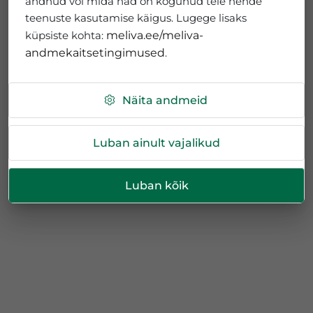
andnud või mida nad on kogunud teie nende
teenuste kasutamise käigus. Lugege lisaks
küpsiste kohta:
meliva.ee/meliva-
andmekaitsetingimused
.
Näita andmeid
Luban ainult vajalikud
Luban kõik