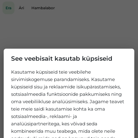
Era
Äri
Hambalabor
See veebisait kasutab küpsiseid
Kasutame küpsiseid teie veebilehe
sirvimiskogemuse parandamiseks. Kasutame
küpsiseid sisu ja reklaamide isikupärastamiseks,
sotsiaalmeedia funktsioonide pakkumiseks ning
oma veebiliikluse analüüsimiseks. Jagame teavet
teie meie saidi kasutamise kohta ka oma
sotsiaalmeedia-, reklaami- ja
analüüsipartneritega, kes võivad seda
kombineerida muu teabega, mida olete neile