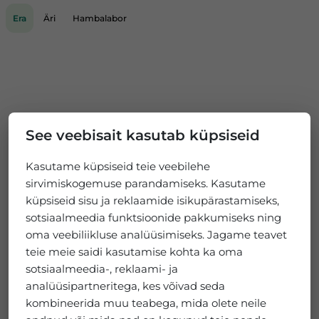
Era
Äri
Hambalabor
See veebisait kasutab küpsiseid
Kasutame küpsiseid teie veebilehe
sirvimiskogemuse parandamiseks. Kasutame
küpsiseid sisu ja reklaamide isikupärastamiseks,
sotsiaalmeedia funktsioonide pakkumiseks ning
oma veebiliikluse analüüsimiseks. Jagame teavet
teie meie saidi kasutamise kohta ka oma
sotsiaalmeedia-, reklaami- ja
analüüsipartneritega, kes võivad seda
kombineerida muu teabega, mida olete neile