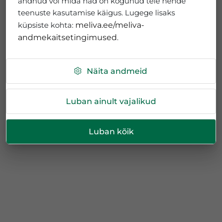
andnud või mida nad on kogunud teie nende
teenuste kasutamise käigus. Lugege lisaks
küpsiste kohta:
meliva.ee/meliva-
andmekaitsetingimused
.
Näita andmeid
Luban ainult vajalikud
Luban kõik