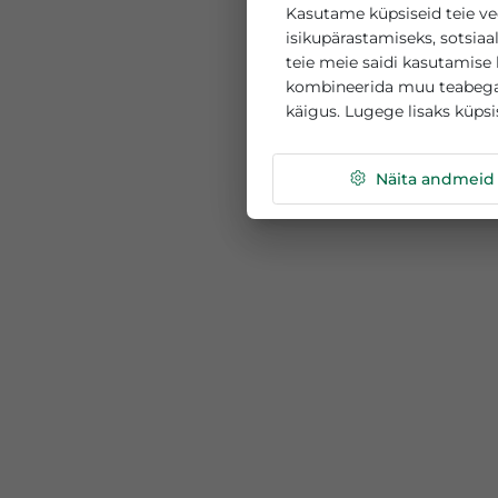
See veebisait k
Kasutame küpsiseid 
isikupärastamiseks, 
teie meie saidi kasu
kombineerida muu te
käigus. Lugege lisak
Näita a