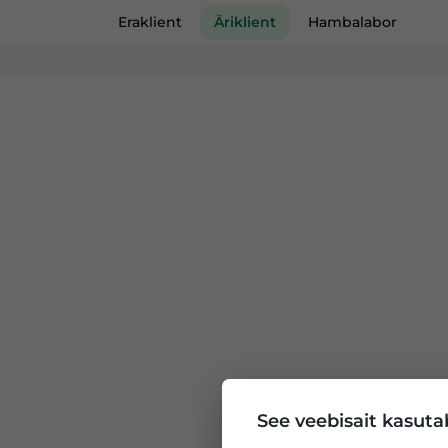
Eraklient
Äriklient
Hambalabor