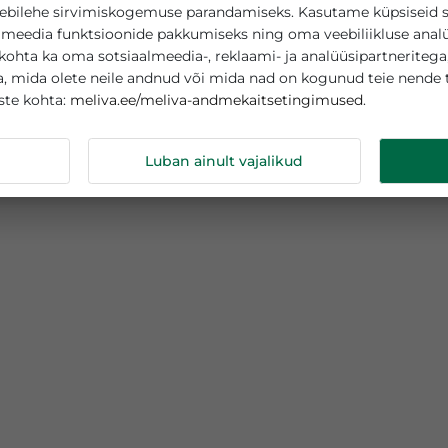
asutab küpsiseid
teie veebilehe sirvimiskogemuse parandamiseks. Kasutame
sotsiaalmeedia funktsioonide pakkumiseks ning oma veebi
tamise kohta ka oma sotsiaalmeedia-, reklaami- ja analüüs
abega, mida olete neile andnud või mida nad on kogunud
meliva.ee/meliva-andmekaitsetingimuse
s küpsiste kohta:
ndmeid
Luban ainult vajalikud