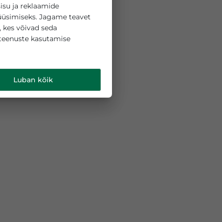
 küpsiseid sisu ja reklaamide
liikluse analüüsimiseks. Jagame teavet
ipartneritega, kes võivad seda
 teie nende teenuste kasutamise
d
.
Luban kõik